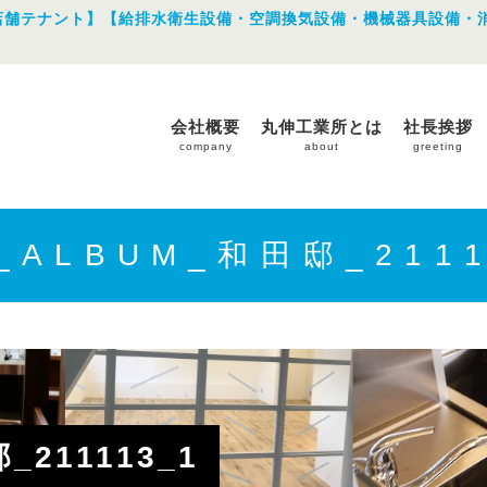
店舗テナント】【給排水衛生設備・空調換気設備・機械器具設備・
会社概要
丸伸工業所とは
社長挨拶
company
about
greeting
E_ALBUM_和田邸_2111
_211113_1