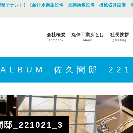
店舗テナント】【給排水衛生設備・空調換気設備・機械器具設備・
会社概要
丸伸工業所とは
社長挨拶
company
about
greeting
_ALBUM_佐久間邸_221
邸_221021_3