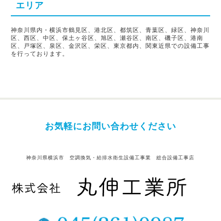
エリア
神奈川県内・横浜市鶴見区、港北区、都筑区、青葉区、緑区、神奈川
区、西区、中区、保土ヶ谷区、旭区、瀬谷区、南区、磯子区、港南
区、戸塚区、泉区、金沢区、栄区、東京都内、関東近県での設備工事
を行っております。
お気軽にお問い合わせください
神奈川県横浜市 空調換気・給排水衛生設備工事業 総合設備工事店