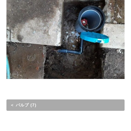
＜ バルブ (7)