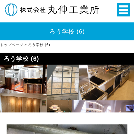
ろう学校 (6)
トップページ
>
ろう学校 (6)
ろう学校 (6)