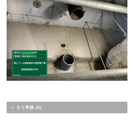
＜ ろう学校 (6)